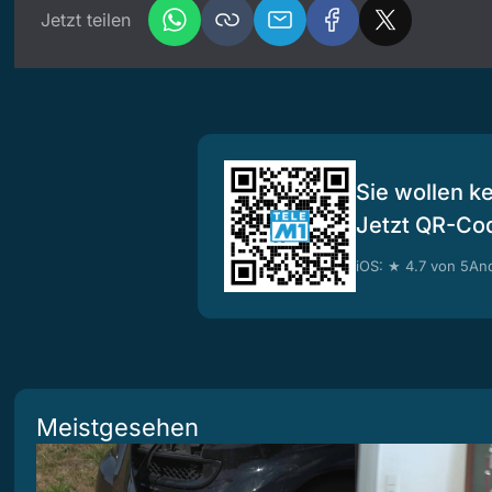
Jetzt teilen
Sie wollen k
Jetzt QR-Co
iOS: ★ 4.7 von 5
And
Meistgesehen