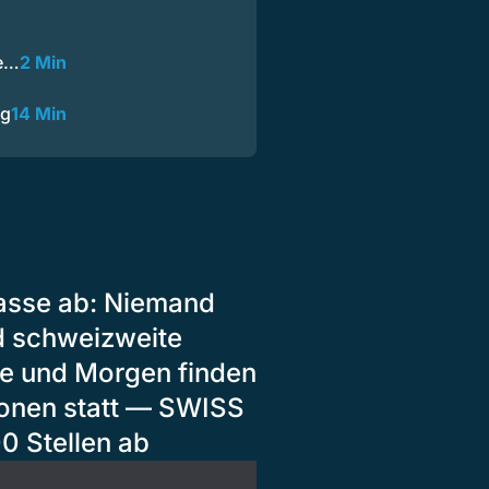
ie…
2 Min
ng
14 Min
rasse ab: Niemand
d schweizweite
te und Morgen finden
ionen statt — SWISS
0 Stellen ab