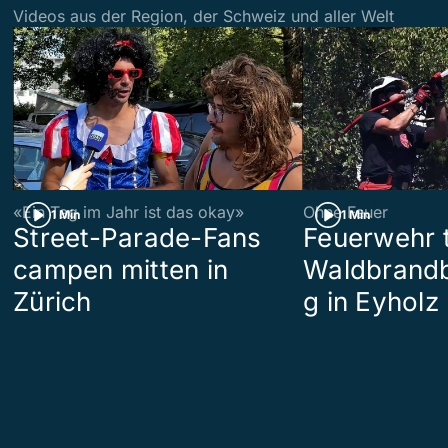
Videos aus der Region, der Schweiz und aller Welt
«Ein Tag im Jahr ist das okay»
Ohne Feuer
1 Min
1 Min
Street-Parade-Fans
Feuerwehr t
campen mitten in
Waldbrand
Zürich
g in Eyholz