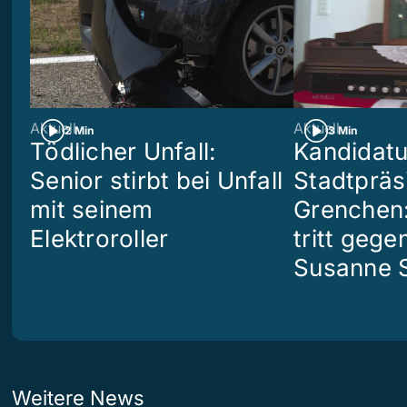
Aktuell
Aktuell
2 Min
3 Min
Tödlicher Unfall:
Kandidatu
Senior stirbt bei Unfall
Stadtpräs
mit seinem
Grenchen:
Elektroroller
tritt geg
Susanne S
Weitere News