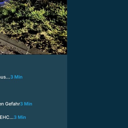
 aus…
3 Min
en Gefahr
3 Min
: EHC…
3 Min