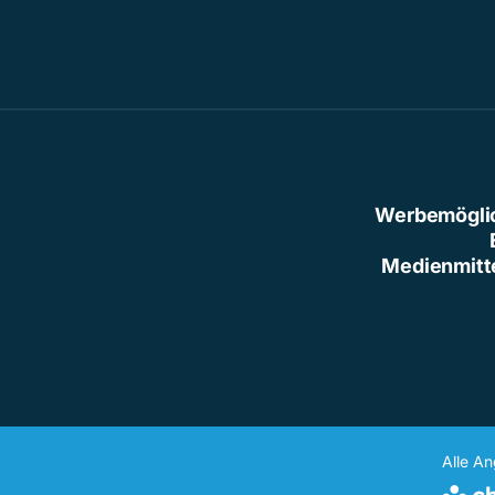
Werbemögli
Medienmitt
Alle A