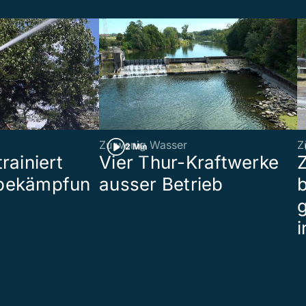
Zu wenig Wasser
Z
2 Min
rainiert
Vier Thur-Kraftwerke
bekämpfun
ausser Betrieb
b