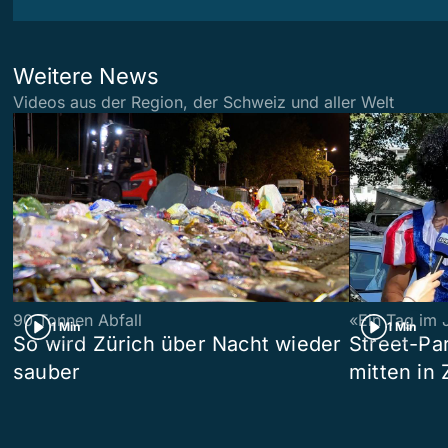
Weitere News
Videos aus der Region, der Schweiz und aller Welt
90 Tonnen Abfall
«Ein Tag im 
1 Min
1 Min
So wird Zürich über Nacht wieder
Street-P
sauber
mitten in 