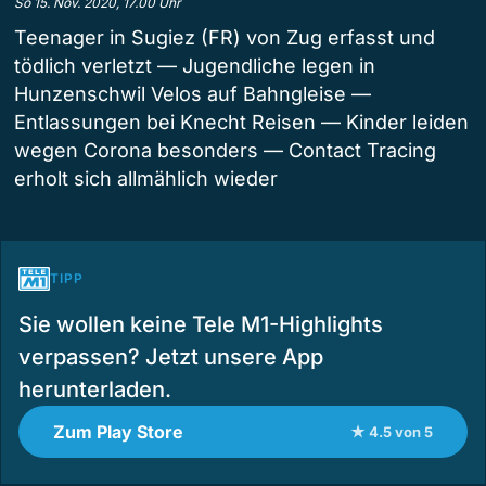
So 15. Nov. 2020, 17.00 Uhr
Teenager in Sugiez (FR) von Zug erfasst und
tödlich verletzt — Jugendliche legen in
Hunzenschwil Velos auf Bahngleise —
Entlassungen bei Knecht Reisen — Kinder leiden
wegen Corona besonders — Contact Tracing
erholt sich allmählich wieder
TIPP
Sie wollen keine Tele M1-Highlights
verpassen? Jetzt unsere App
herunterladen.
Zum Play Store
★ 4.5 von 5