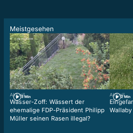
Meistgesehen
Aktuell
Aktuell
3 Min
2 Min
Wasser-Zoff: Wässert der
Eingefa
ehemalige FDP-Präsident Philipp
Wallaby
Müller seinen Rasen illegal?