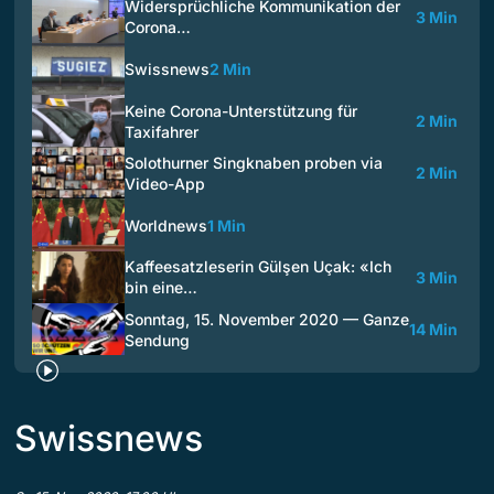
Widersprüchliche Kommunikation der
3 Min
Corona…
Swissnews
2 Min
Keine Corona-Unterstützung für
2 Min
Taxifahrer
Solothurner Singknaben proben via
2 Min
Video-App
Worldnews
1 Min
Kaffeesatzleserin Gülşen Uçak: «Ich
3 Min
bin eine…
Sonntag, 15. November 2020 — Ganze
14 Min
Sendung
Swissnews