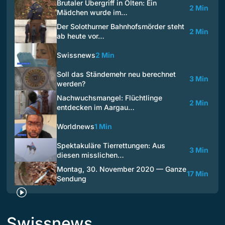
Brutaler Übergriff in Olten: Ein
2 Min
Mädchen wurde im…
Der Solothurner Bahnhofsmörder steht
2 Min
ab heute vor…
Swissnews
2 Min
Soll das Ständemehr neu berechnet
3 Min
werden?
Nachwuchsmangel: Flüchtlinge
2 Min
entdecken im Aargau…
Worldnews
1 Min
Spektakuläre Tierrettungen: Aus
3 Min
diesen misslichen…
Montag, 30. November 2020 — Ganze
17 Min
Sendung
Swissnews