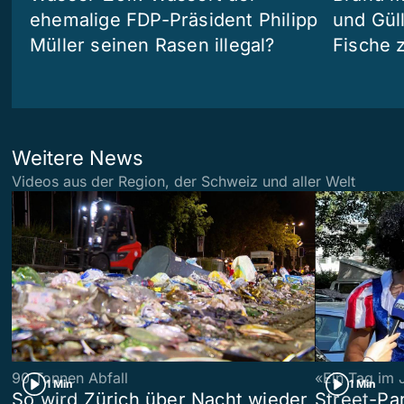
ehemalige FDP-Präsident Philipp
und Güll
Müller seinen Rasen illegal?
Fische 
Weitere News
Videos aus der Region, der Schweiz und aller Welt
90 Tonnen Abfall
«Ein Tag im 
1 Min
1 Min
So wird Zürich über Nacht wieder
Street-P