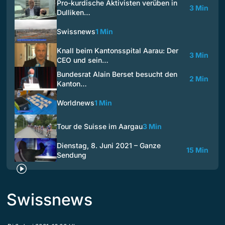
Pro-kurdische Aktivisten verüben in
3 Min
Dulliken…
Swissnews
1 Min
Knall beim Kantonsspital Aarau: Der
3 Min
CEO und sein…
Bundesrat Alain Berset besucht den
2 Min
Kanton…
Worldnews
1 Min
Tour de Suisse im Aargau
3 Min
Dienstag, 8. Juni 2021 – Ganze
15 Min
Sendung
Swissnews