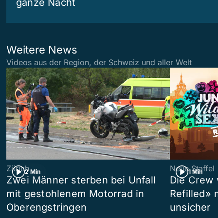
ganze Nacht
Weitere News
Videos aus der Region, der Schweiz und aller Welt
Zürich
Neue Staffel
2 Min
1 Min
Zwei Männer sterben bei Unfall
Die Crew 
mit gestohlenem Motorrad in
Refilled»
Oberengstringen
unsicher