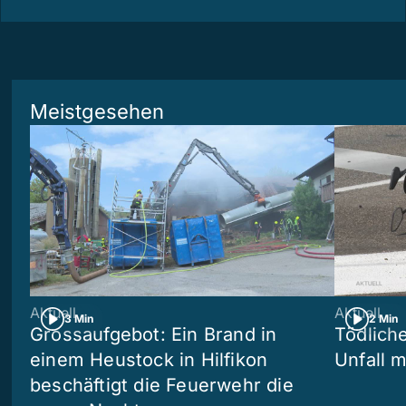
Meistgesehen
Aktuell
Aktuell
3 Min
2 Min
Grossaufgebot: Ein Brand in
Tödliche
einem Heustock in Hilfikon
Unfall m
beschäftigt die Feuerwehr die