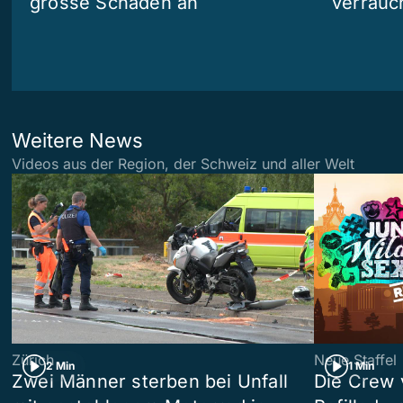
grosse Schäden an
verrauc
Weitere News
Videos aus der Region, der Schweiz und aller Welt
Zürich
Neue Staffel
2 Min
1 Min
Zwei Männer sterben bei Unfall
Die Crew 