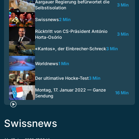
Aargauer Regierung befürwortet die
3 Min
Selbstisolation
Swissnews
2 Min
Rücktritt von CS-Präsident António
3 Min
Horta-Osório
«Kantos», der Einbrecher-Schreck
3 Min
Worldnews
1 Min
Der ultimative Hocke-Test
3 Min
Montag, 17. Januar 2022 — Ganze
16 Min
Sendung
Swissnews