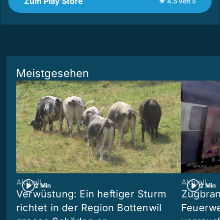
Zum Play Store
★ 4.5 von 5
Meistgesehen
Aktuell
Aktuell
2 Min
2 Min
Verwüstung: Ein heftiger Sturm
Zugbran
richtet in der Region Bottenwil
Feuerwe