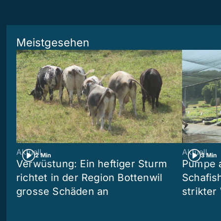
Meistgesehen
Aktuell
Aktuell
2 Min
3 Min
Verwüstung: Ein heftiger Sturm
Pumpe a
richtet in der Region Bottenwil
Schafis
grosse Schäden an
strikte