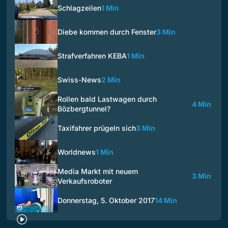
Schlagzeilen
1 Min
Diebe kommen durch Fenster
3 Min
Strafverfahren KEBA
1 Min
Swiss-News
2 Min
Rollen bald Lastwagen durch
4 Min
Bözbergtunnel?
Taxifahrer prügeln sich
3 Min
Worldnews
1 Min
Media Markt mit neuem
3 Min
Verkaufsroboter
Donnerstag, 5. Oktober 2017
14 Min