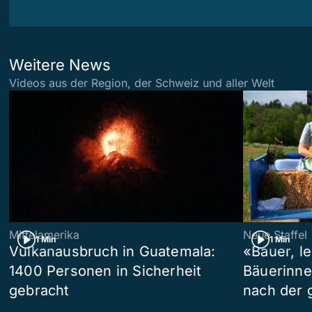
Weitere News
Videos aus der Region, der Schweiz und aller Welt
Mittelamerika
Neue Staffel
1 Min
1 Min
Vulkanausbruch in Guatemala:
«Bauer, l
1400 Personen in Sicherheit
Bäuerinne
gebracht
nach der 