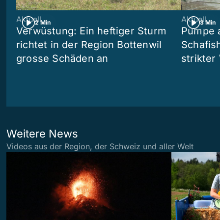
Aktuell
Aktuell
2 Min
3 Min
Verwüstung: Ein heftiger Sturm
Pumpe a
richtet in der Region Bottenwil
Schafis
grosse Schäden an
strikte
Weitere News
Videos aus der Region, der Schweiz und aller Welt