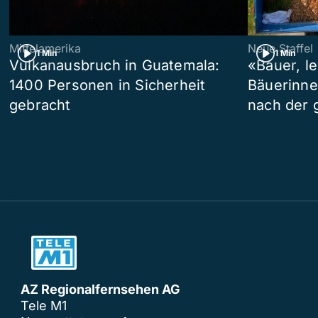
Mittelamerika
Neue Staffel
1 Min
1 Min
Vulkanausbruch in Guatemala:
«Bauer, l
1400 Personen in Sicherheit
Bäuerinne
gebracht
nach der 
AZ Regionalfernsehen AG
Tele M1