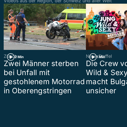
Videos aus der Region, der Schweiz und aller Welt
Zürich
Neue Staffel
2 Min
1 Min
Zwei Männer sterben
Die Crew v
bei Unfall mit
Wild & Sexy
gestohlenem Motorrad
macht Bulg
in Oberengstringen
unsicher