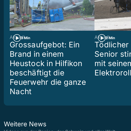
Aktuell
Aktuell
3 Min
2 Min
Grossaufgebot: Ein
Tödlicher 
Brand in einem
Senior sti
Heustock in Hilfikon
mit seine
beschäftigt die
Elektrorol
Feuerwehr die ganze
Nacht
Weitere News