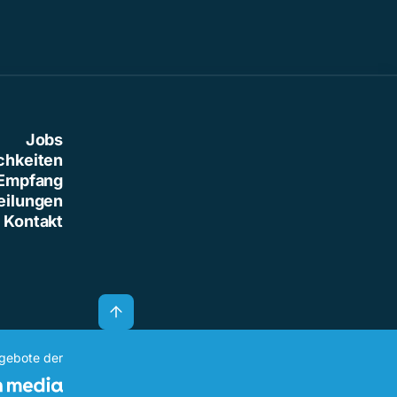
Jobs
chkeiten
Empfang
eilungen
Kontakt
ngebote der