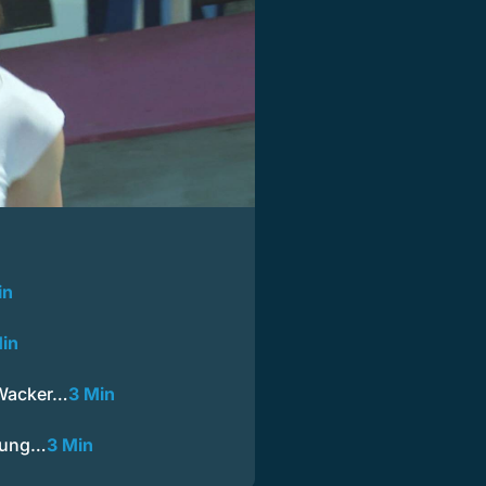
in
in
 Wacker…
3 Min
mmung…
3 Min