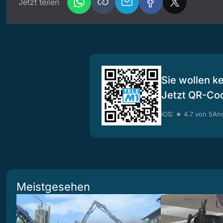
Jetzt teilen
Sie wollen k
Jetzt QR-Co
iOS: ★ 4.7 von 5
And
Meistgesehen