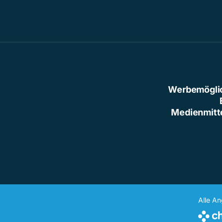
Werbemögli
Medienmitt
Alle A