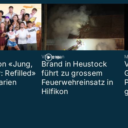
Villmergen
M
2 Min
on «Jung,
Brand in Heustock
: Refilled»
führt zu grossem
arien
Feuerwehreinsatz in
P
Hilfikon