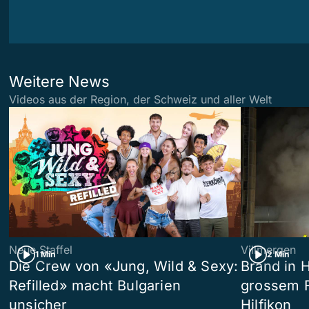
Weitere News
Videos aus der Region, der Schweiz und aller Welt
Neue Staffel
Villmergen
1 Min
2 Min
Die Crew von «Jung, Wild & Sexy:
Brand in 
Refilled» macht Bulgarien
grossem F
unsicher
Hilfikon