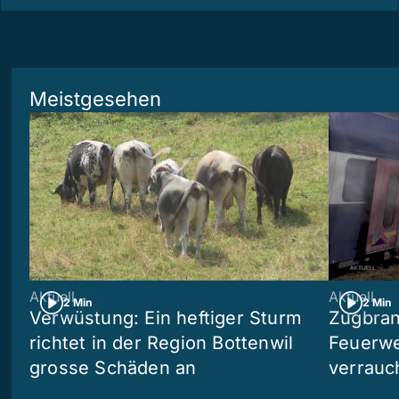
Meistgesehen
Aktuell
Aktuell
2 Min
2 Min
Verwüstung: Ein heftiger Sturm
Zugbran
richtet in der Region Bottenwil
Feuerwe
grosse Schäden an
verrauc