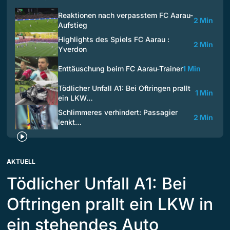
Reaktionen nach verpasstem FC Aarau-
2 Min
Aufstieg
Highlights des Spiels FC Aarau :
2 Min
Yverdon
Enttäuschung beim FC Aarau-Trainer
1 Min
Tödlicher Unfall A1: Bei Oftringen prallt
1 Min
ein LKW…
Schlimmeres verhindert: Passagier
2 Min
lenkt…
AKTUELL
Tödlicher Unfall A1: Bei
Oftringen prallt ein LKW in
ein stehendes Auto