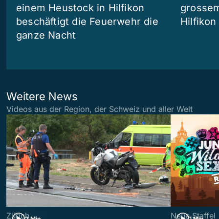
einem Heustock in Hilfikon
grossem
beschäftigt die Feuerwehr die
Hilfikon
ganze Nacht
Weitere News
Videos aus der Region, der Schweiz und aller Welt
Zürich
Neue Staffel
2 Min
1 Min