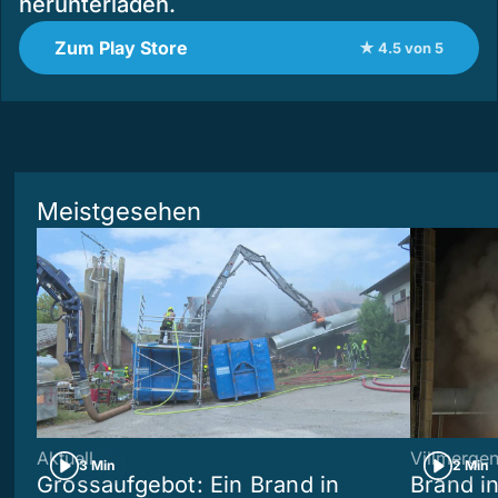
herunterladen.
Zum Play Store
★ 4.5 von 5
Meistgesehen
Aktuell
Villmerge
3 Min
2 Min
Grossaufgebot: Ein Brand in
Brand i