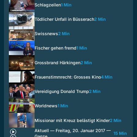
Schlagzeilen
1 Min
Tödlicher Unfall in Büsserach
2 Min
Swissnews
2 Min
Fischer gehen fremd
1 Min
Grossbrand Härkingen
2 Min
Frauenstimmrecht: Grosses Kino
4 Min
Vereidigung Donald Trump
2 Min
Worldnews
1 Min
Missionar mit Kreuz belästigt Kinder
2 Min
Aktuell — Freitag, 20. Januar 2017 —
15 Min
Ganze…