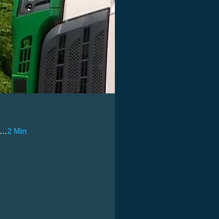
pt…
2 Min