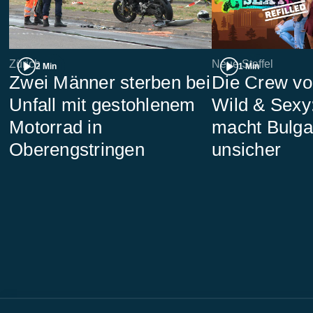
Zürich
Neue Staffel
2 Min
1 Min
Zwei Männer sterben bei
Die Crew vo
Unfall mit gestohlenem
Wild & Sexy:
Motorrad in
macht Bulga
Oberengstringen
unsicher