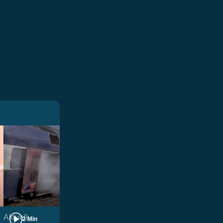
Aktuell
Villmergen
2 Min
2 Min