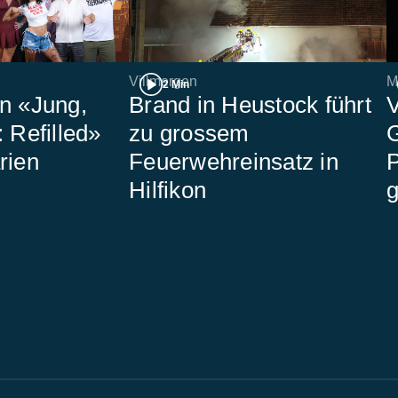
Villmergen
M
2 Min
n «Jung,
Brand in Heustock führt
V
 Refilled»
zu grossem
rien
Feuerwehreinsatz in
P
Hilfikon
g