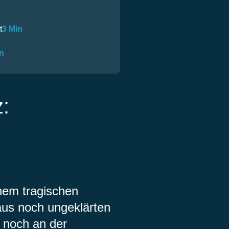
t
3 Min
n
z:
nem tragischen
aus noch ungeklärten
t noch an der