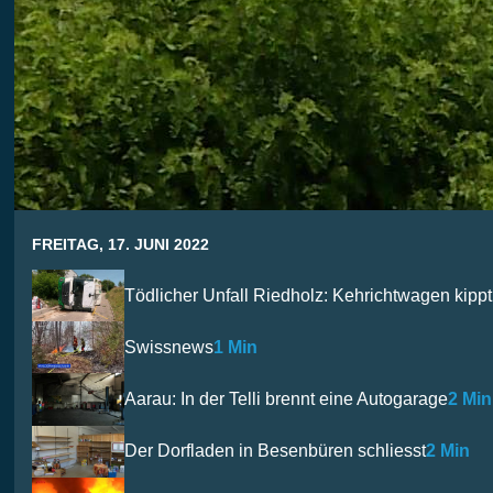
FREITAG, 17. JUNI 2022
Tödlicher Unfall Riedholz: Kehrichtwagen kip
Swissnews
1 Min
Aarau: In der Telli brennt eine Autogarage
2 Min
Der Dorfladen in Besenbüren schliesst
2 Min