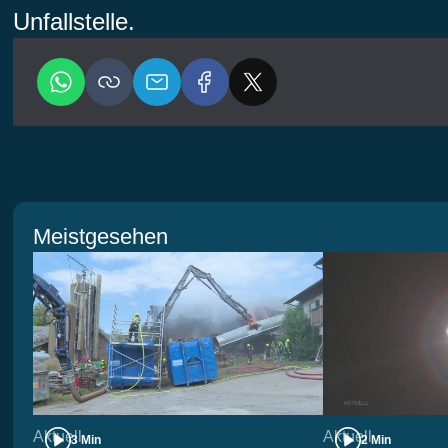
Unfallstelle.
Meistgesehen
Aktuell
Aktuell
3 Min
2 Min