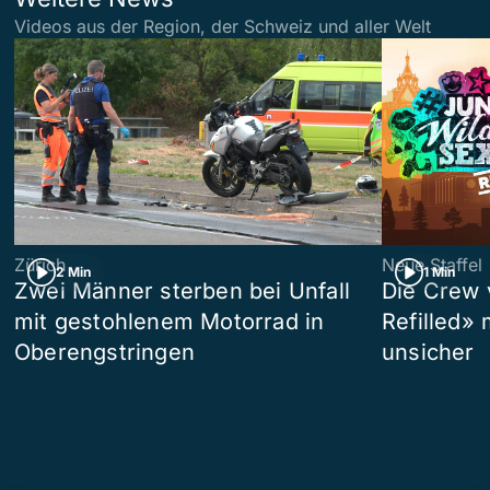
Videos aus der Region, der Schweiz und aller Welt
Zürich
Neue Staffel
2 Min
1 Min
Zwei Männer sterben bei Unfall
Die Crew 
mit gestohlenem Motorrad in
Refilled»
Oberengstringen
unsicher