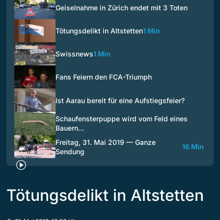
Geiselnahme in Zürich endet mit 3 Toten
Tötungsdelikt in Altstetten
1 Min
Swissnews
1 Min
Fans Feiern den FCA-Triumph
Ist Aarau bereit für eine Aufstiegsfeier?
Schaufensterpuppe wird vom Feld eines
Bauern…
Freitag, 31. Mai 2019 — Ganze
16 Min
Sendung
Tötungsdelikt in Altstetten