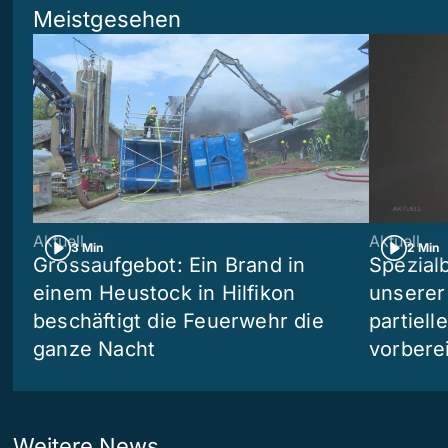
Meistgesehen
Aktuell
Aktuell
3 Min
2 Min
Grossaufgebot: Ein Brand in
Spezialb
einem Heustock in Hilfikon
unserer
beschäftigt die Feuerwehr die
partiell
ganze Nacht
vorberei
Weitere News