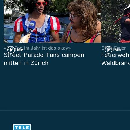
«Ein Tag im Jahr ist das okay»
Ohne Feuer
1 Min
1 Min
Street-Parade-Fans campen
Feuerwehr 
mitten in Zürich
Waldbrand