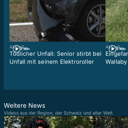
Aktuell
Aktuell
2 Min
2 Min
Tödlicher Unfall: Senior stirbt bei
Eingefa
Unfall mit seinem Elektroroller
Wallaby
Weitere News
Videos aus der Region, der Schweiz und aller Welt