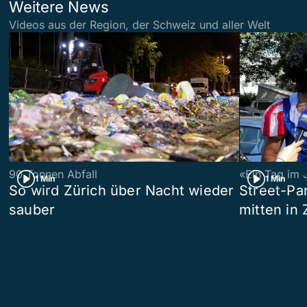
Weitere News
Videos aus der Region, der Schweiz und aller Welt
90 Tonnen Abfall
«Ein Tag im 
1 Min
1 Min
So wird Zürich über Nacht wieder
Street-P
sauber
mitten in 