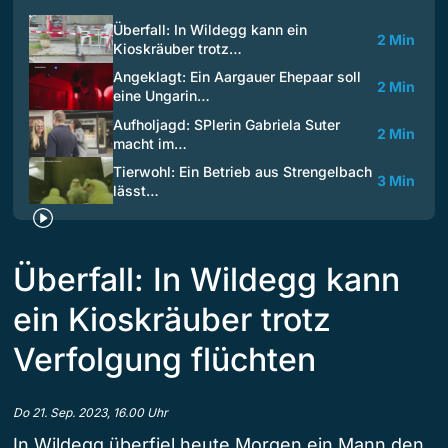
Überfall: In Wildegg kann ein
2 Min
Kioskräuber trotz…
Angeklagt: Ein Aargauer Ehepaar soll
2 Min
eine Ungarin…
Aufholjagd: SPlerin Gabriela Suter
2 Min
macht im…
Tierwohl: Ein Betrieb aus Strengelbach
3 Min
lässt…
Überfall: In Wildegg kann
ein Kioskräuber trotz
Verfolgung flüchten
Do 21. Sep. 2023, 16.00 Uhr
In Wildegg überfiel heute Morgen ein Mann den