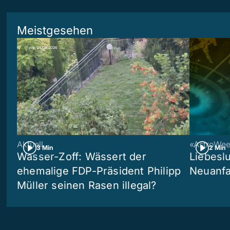
Meistgesehen
Aktuell
«AstroWe
3 Min
2 Min
Wasser-Zoff: Wässert der
Liebeslu
ehemalige FDP-Präsident Philipp
Neuanf
Müller seinen Rasen illegal?