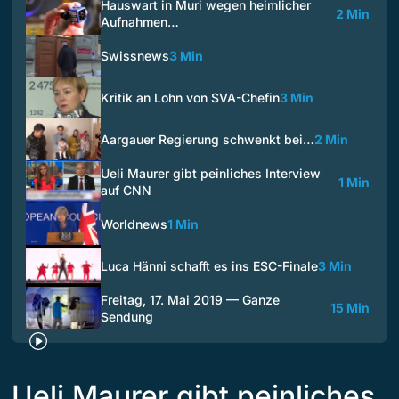
Hauswart in Muri wegen heimlicher
2 Min
Aufnahmen…
Swissnews
3 Min
Kritik an Lohn von SVA-Chefin
3 Min
Aargauer Regierung schwenkt bei…
2 Min
Ueli Maurer gibt peinliches Interview
1 Min
auf CNN
Worldnews
1 Min
Luca Hänni schafft es ins ESC-Finale
3 Min
Freitag, 17. Mai 2019 — Ganze
15 Min
Sendung
Ueli Maurer gibt peinliches