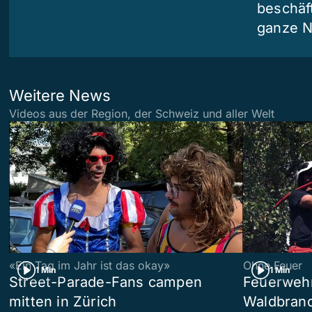
beschäf
ganze N
Weitere News
Videos aus der Region, der Schweiz und aller Welt
«Ein Tag im Jahr ist das okay»
Ohne Feuer
1 Min
1 Min
Street-Parade-Fans campen
Feuerwehr 
mitten in Zürich
Waldbrand