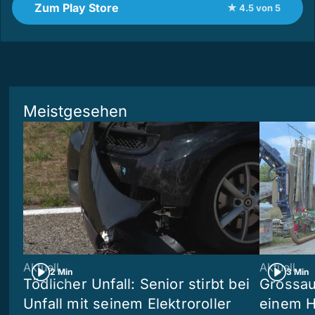
Zum Play Store
★ 4.5 von 5
Meistgesehen
Aktuell
Aktuell
2 Min
3 Min
Tödlicher Unfall: Senior stirbt bei
Grossau
Unfall mit seinem Elektroroller
einem H