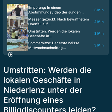
Empörung: In einem
3 Min
Abstimmungsvideo der Jungen…
Messer gezückt: Nach bewaffnetem
2 Min
Überfall auf…
Umstritten: Werden die lokalen
3 Min
Geschäfte in…
Sommerhitze: Der erste heisse
3 Min
Mittwochnachmittag…
Umstritten: Werden die
lokalen Geschäfte in
Niederlenz unter der
Eröffnung eines
Billigdiscounters leiden?