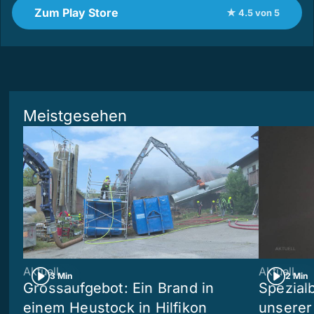
Zum Play Store
★ 4.5 von 5
Meistgesehen
Aktuell
Aktuell
3 Min
2 Min
Grossaufgebot: Ein Brand in
Spezialb
einem Heustock in Hilfikon
unserer