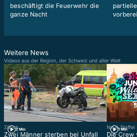
beschäftigt die Feuerwehr die
partiell
ganze Nacht
vorberei
Weitere News
Videos aus der Region, der Schweiz und aller Welt
Zürich
Neue Staffel
2 Min
1 Min
Zwei Männer sterben bei Unfall
Die Crew 