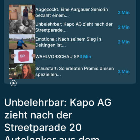
Abgezockt: Eine Aargauer Seniorin
2 Min
bezahlt einem…
Unbelehrbar: Kapo AG zieht nach der
2 Min
Streetparade…
Emotional: Nach seinem Sieg in
2 Min
Deitingen ist…
WAHLVORSCHAU SP
3 Min
Schulstart: So erlebten Promis diesen
3 Min
speziellen…
Unbelehrbar: Kapo AG
zieht nach der
Streetparade 20
Autolenker aus dem