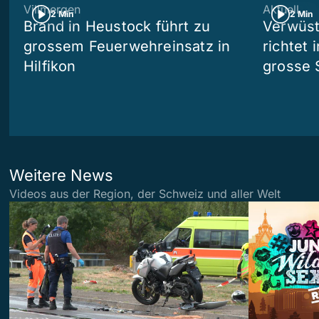
Villmergen
Aktuell
2 Min
2 Min
Brand in Heustock führt zu
Verwüst
grossem Feuerwehreinsatz in
richtet 
Hilfikon
grosse 
Weitere News
Videos aus der Region, der Schweiz und aller Welt