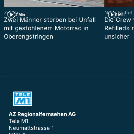
Zürich
Neue Staffel
2 Min
1 Min
Zwei Männer sterben bei Unfall
Die Crew 
mit gestohlenem Motorrad in
Refilled»
Oberengstringen
unsicher
AZ Regionalfernsehen AG
Tele M1
Neumattstrasse 1