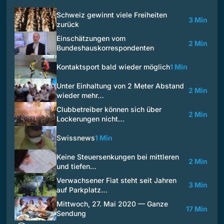
Schweiz gewinnt viele Freiheiten
3 Min
zurück
Einschätzungen vom
2 Min
Bundeshauskorrespondenten
Kontaktsport bald wieder möglich
1 Min
Unter Einhaltung von 2 Meter Abstand
2 Min
wieder mehr…
Clubbetreiber können sich über
2 Min
Lockerungen nicht…
Swissnews
1 Min
Keine Steuersenkungen bei mittleren
2 Min
und tiefen…
Verwachsener Fiat steht seit Jahren
3 Min
auf Parkplatz…
Mittwoch, 27. Mai 2020 — Ganze
17 Min
Sendung