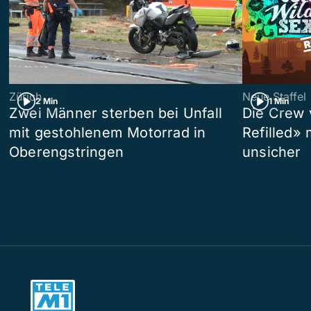
Zürich
Neue Staffel
2 Min
1 Min
Zwei Männer sterben bei Unfall
Die Crew 
mit gestohlenem Motorrad in
Refilled»
Oberengstringen
unsicher