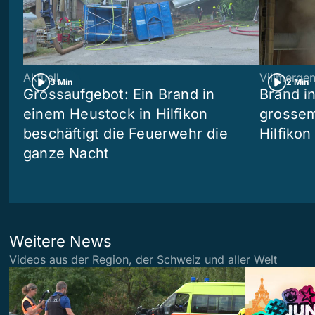
Aktuell
Villmerge
3 Min
2 Min
Grossaufgebot: Ein Brand in
Brand i
einem Heustock in Hilfikon
grossem
beschäftigt die Feuerwehr die
Hilfikon
ganze Nacht
Weitere News
Videos aus der Region, der Schweiz und aller Welt