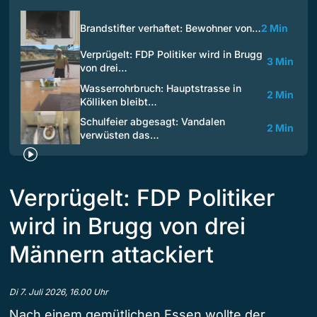
Brandstifter verhaftet: Bewohner von…
2 Min
Verprügelt: FDP Politiker wird in Brugg
3 Min
von drei…
Wasserrohrbruch: Hauptstrasse in
2 Min
Kölliken bleibt…
Schulfeier abgesagt: Vandalen
2 Min
verwüsten das…
Verprügelt: FDP Politiker
wird in Brugg von drei
Männern attackiert
Di 7. Juli 2026, 16.00 Uhr
Nach einem gemütlichen Essen wollte der