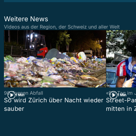
Weitere News
Videos aus der Region, der Schweiz und aller Welt
90 Tonnen Abfall
«Ein Tag im 
1 Min
1 Min
So wird Zürich über Nacht wieder
Street-P
sauber
mitten in 