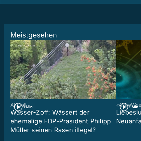
Meistgesehen
Aktuell
«AstroWe
3 Min
2 Min
Wasser-Zoff: Wässert der
Liebeslu
ehemalige FDP-Präsident Philipp
Neuanf
Müller seinen Rasen illegal?