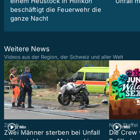
einem Heustock in Hilfikon
Unfall m
beschäftigt die Feuerwehr die
ganze Nacht
Weitere News
Videos aus der Region, der Schweiz und aller Welt
Zürich
Neue Staffel
2 Min
1 Min
Zwei Männer sterben bei Unfall
Die Crew 