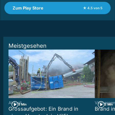
Zum Play Store
★ 4.5 von 5
Meistgesehen
Aktuell
Villmerge
3 Min
2 Min
Grossaufgebot: Ein Brand in
Brand i