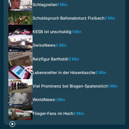
Schlagzeilen
1 Min
Schuldspruch Ballonabsturz Fisibach
3 Min
KESB ist unschuldig
1 Min
SwissNews
2 Min
Reizfigur Bartholdi
3 Min
Lebensretter in der Hosentasche
3 Min
Viel Prominenz bei Biogen-Spatenstich
1 Min
WorldNews
1 Min
Flieger-Fans im Hoch
3 Min