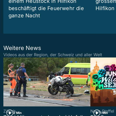
einem Heustock in Hilfikon
grossem
beschäftigt die Feuerwehr die
Hilfikon
ganze Nacht
Weitere News
Videos aus der Region, der Schweiz und aller Welt
Zürich
Neue Staffel
2 Min
1 Min