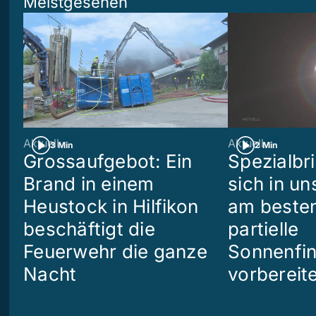
Meistgesehen
Aktuell
Aktuell
3 Min
2 Min
Grossaufgebot: Ein
Spezialbri
Brand in einem
sich in u
Heustock in Hilfikon
am besten
beschäftigt die
partielle
Feuerwehr die ganze
Sonnenfin
Nacht
vorbereit