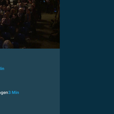
in
ngen
3 Min