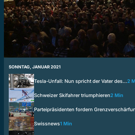
SONNTAG, JANUAR 2021
Tesla-Unfall: Nun spricht der Vater des…
2 M
Schweizer Skifahrer triumphieren
2 Min
Parteipräsidenten fordern Grenzverschärfu
Swissnews
1 Min