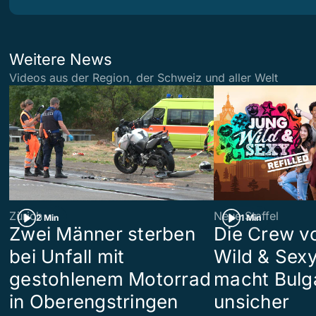
Weitere News
Videos aus der Region, der Schweiz und aller Welt
Zürich
Neue Staffel
2 Min
1 Min
Zwei Männer sterben
Die Crew v
bei Unfall mit
Wild & Sexy
gestohlenem Motorrad
macht Bulg
in Oberengstringen
unsicher