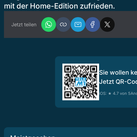
mit der Home-Edition zufrieden.
Jetzt teilen
Sie wollen k
Jetzt QR-Co
iOS: ★ 4.7 von 5
And