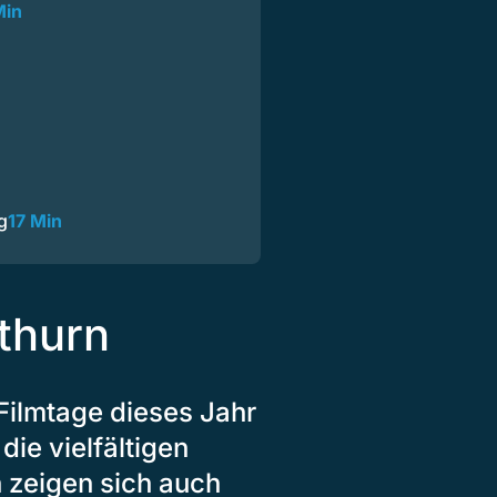
Min
g
17 Min
othurn
Filmtage dieses Jahr
die vielfältigen
 zeigen sich auch