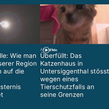
Aktuell
2 Min
lle: Wie man
Überfüllt: Das
nserer Region
Katzenhaus in
 auf die
Untersiggenthal stöss
wegen eines
sternis
Tierschutzfalls an
et
seine Grenzen