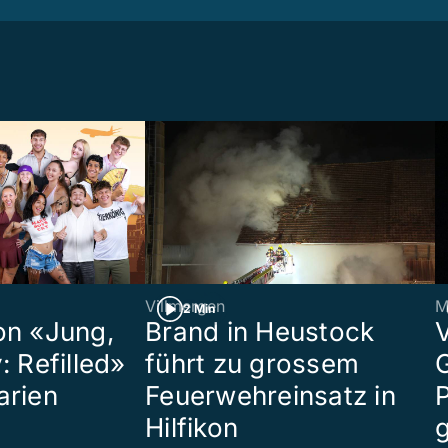
Villmergen
M
2 Min
on «Jung,
Brand in Heustock
: Refilled»
führt zu grossem
arien
Feuerwehreinsatz in
P
Hilfikon