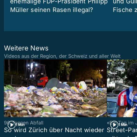
ehemalige FDP-Präsident Philipp
und Güll
Müller seinen Rasen illegal?
Fische 
Weitere News
Videos aus der Region, der Schweiz und aller Welt
90 Tonnen Abfall
«Ein Tag im 
1 Min
1 Min
So wird Zürich über Nacht wieder
Street-P