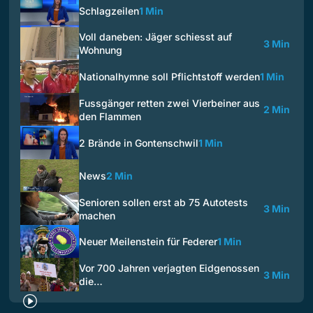
Schlagzeilen
1 Min
Voll daneben: Jäger schiesst auf
3 Min
Wohnung
Nationalhymne soll Pflichtstoff werden
1 Min
Fussgänger retten zwei Vierbeiner aus
2 Min
den Flammen
2 Brände in Gontenschwil
1 Min
News
2 Min
Senioren sollen erst ab 75 Autotests
3 Min
machen
Neuer Meilenstein für Federer
1 Min
Vor 700 Jahren verjagten Eidgenossen
3 Min
die…