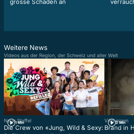
grosse Schäden an
verrauc
Weitere News
Videos aus der Region, der Schweiz und aller Welt
Neue Staffel
Villmergen
1 Min
2 Min
Die Crew von «Jung, Wild & Sexy:
Brand in 