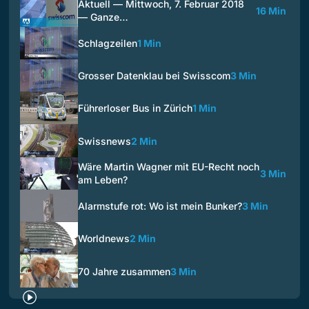
Aktuell — Mittwoch, 7. Februar 2018
16 Min
— Ganze…
Schlagzeilen
1 Min
Grosser Datenklau bei Swisscom
3 Min
Führerloser Bus in Zürich
1 Min
Swissnews
2 Min
Wäre Martin Wagner mit EU-Recht noch
3 Min
am Leben?
Alarmstufe rot: Wo ist mein Bunker?
3 Min
Worldnews
2 Min
70 Jahre zusammen
3 Min