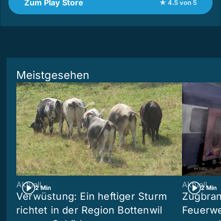
Zum Play Store
★ 4.5 von 5
Meistgesehen
Aktuell
Aktuell
2 Min
2 Min
Verwüstung: Ein heftiger Sturm
Zugbran
richtet in der Region Bottenwil
Feuerwe