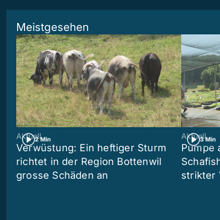
Meistgesehen
Aktuell
Aktuell
2 Min
3 Min
Verwüstung: Ein heftiger Sturm
Pumpe a
richtet in der Region Bottenwil
Schafis
grosse Schäden an
strikte