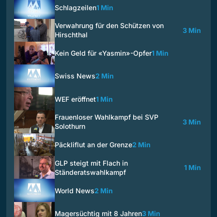
Schlagzeilen
1 Min
Verwahrung für den Schützen von
3 Min
Hirschthal
Kein Geld für «Yasmin»-Opfer
1 Min
Swiss News
2 Min
WEF eröffnet
1 Min
Frauenloser Wahlkampf bei SVP
3 Min
Solothurn
Päckliflut an der Grenze
2 Min
GLP steigt mit Flach in
1 Min
Ständeratswahlkampf
World News
2 Min
Magersüchtig mit 8 Jahren
3 Min