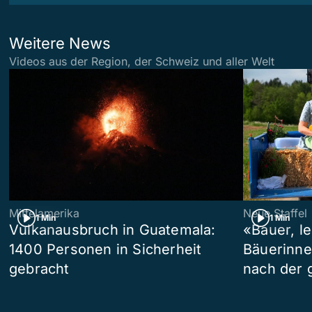
Weitere News
Videos aus der Region, der Schweiz und aller Welt
Mittelamerika
Neue Staffel
1 Min
1 Min
Vulkanausbruch in Guatemala:
«Bauer, l
1400 Personen in Sicherheit
Bäuerinne
gebracht
nach der 