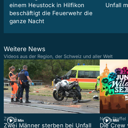
einem Heustock in Hilfikon
Unfall m
beschäftigt die Feuerwehr die
ganze Nacht
Weitere News
Videos aus der Region, der Schweiz und aller Welt
Zürich
Neue Staffel
2 Min
1 Min
Zwei Männer sterben bei Unfall
Die Crew 