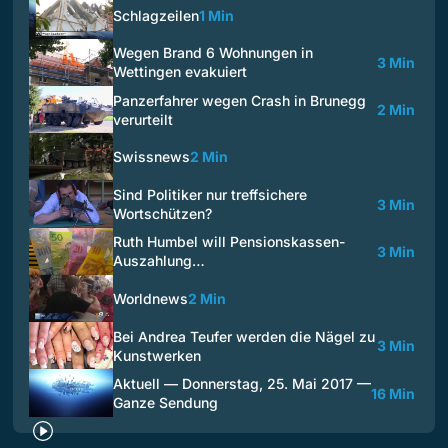
Schlagzeilen
1 Min
Wegen Brand 6 Wohnungen in
3 Min
Wettingen evakuiert
Panzerfahrer wegen Crash in Brunegg
2 Min
verurteilt
Swissnews
2 Min
Sind Politiker nur treffsichere
3 Min
Wortschützen?
Ruth Humbel will Pensionskassen-
3 Min
Auszahlung…
Worldnews
2 Min
Bei Andrea Teufer werden die Nägel zu
3 Min
Kunstwerken
Aktuell — Donnerstag, 25. Mai 2017 —
16 Min
Ganze Sendung