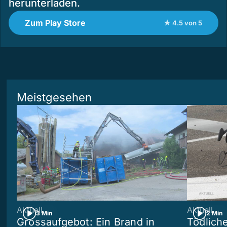
herunterladen.
Zum Play Store
★ 4.5 von 5
Meistgesehen
Aktuell
Aktuell
3 Min
2 Min
Grossaufgebot: Ein Brand in
Tödliche