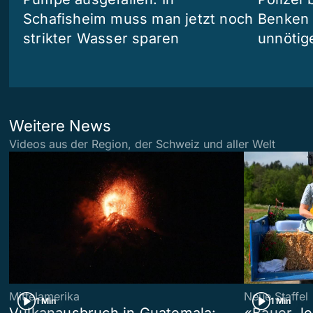
Schafisheim muss man jetzt noch
Benken
strikter Wasser sparen
unnöti
Weitere News
Videos aus der Region, der Schweiz und aller Welt
Mittelamerika
Neue Staffel
1 Min
1 Min