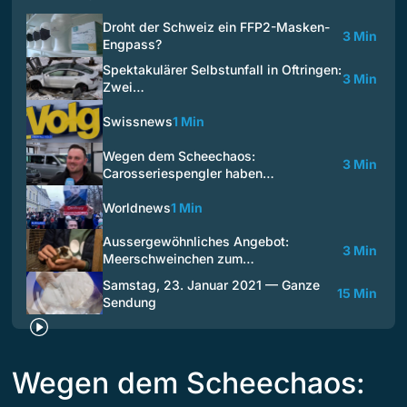
Droht der Schweiz ein FFP2-Masken-
3 Min
Engpass?
Spektakulärer Selbstunfall in Oftringen:
3 Min
Zwei…
Swissnews
1 Min
Wegen dem Scheechaos:
3 Min
Carosseriespengler haben…
Worldnews
1 Min
Aussergewöhnliches Angebot:
3 Min
Meerschweinchen zum…
Samstag, 23. Januar 2021 — Ganze
15 Min
Sendung
Wegen dem Scheechaos: