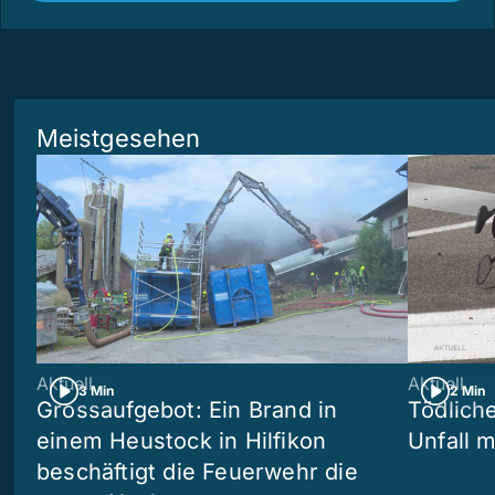
Meistgesehen
Aktuell
Aktuell
3 Min
2 Min
Grossaufgebot: Ein Brand in
Tödliche
einem Heustock in Hilfikon
Unfall m
beschäftigt die Feuerwehr die