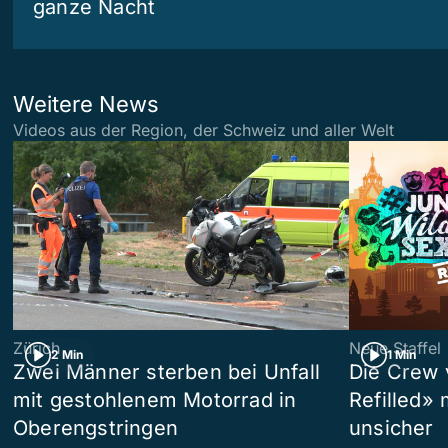
ganze Nacht
Weitere News
Videos aus der Region, der Schweiz und aller Welt
Zürich
Neue Staffel
2 Min
1 Min
Zwei Männer sterben bei Unfall
Die Crew 
mit gestohlenem Motorrad in
Refilled»
Oberengstringen
unsicher