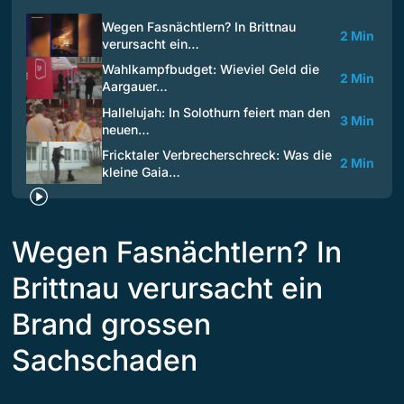
Wegen Fasnächtlern? In Brittnau
2 Min
verursacht ein…
Wahlkampfbudget: Wieviel Geld die
2 Min
Aargauer…
Hallelujah: In Solothurn feiert man den
3 Min
neuen…
Fricktaler Verbrecherschreck: Was die
2 Min
kleine Gaia…
Wegen Fasnächtlern? In
Brittnau verursacht ein
Brand grossen
Sachschaden