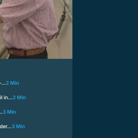
 –…
2 Min
il in…
2 Min
n…
3 Min
 der…
3 Min