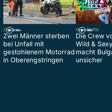
Zürich
Neue Staffel
2 Min
1 Min
Zwei Männer sterben
Die Crew v
bei Unfall mit
Wild & Sexy
gestohlenem Motorrad
macht Bulg
in Oberengstringen
unsicher