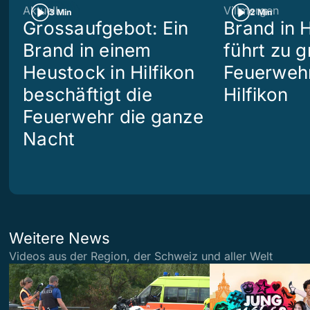
Aktuell
Villmergen
3 Min
2 Min
Grossaufgebot: Ein
Brand in 
Brand in einem
führt zu 
Heustock in Hilfikon
Feuerwehr
beschäftigt die
Hilfikon
Feuerwehr die ganze
Nacht
Weitere News
Videos aus der Region, der Schweiz und aller Welt