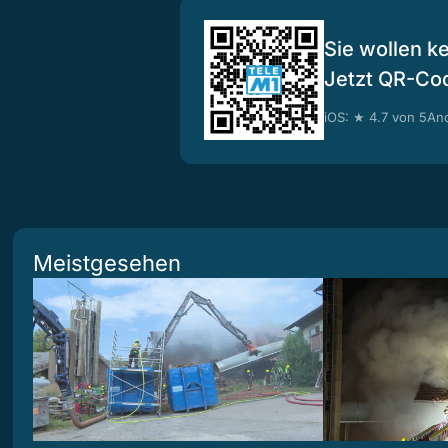
Sie wollen k
Jetzt QR-Co
iOS: ★ 4.7 von 5
And
Meistgesehen