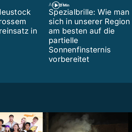
Aktuell
2 Min
Heustock
Spezialbrille: Wie man
grossem
sich in unserer Region
einsatz in
am besten auf die
partielle
Sonnenfinsternis
vorbereitet