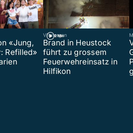
Villmergen
M
2 Min
on «Jung,
Brand in Heustock
: Refilled»
führt zu grossem
arien
Feuerwehreinsatz in
P
Hilfikon