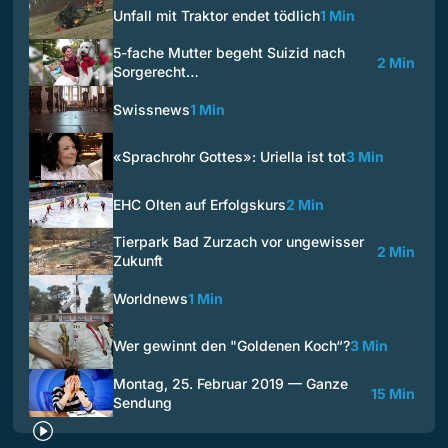
Unfall mit Traktor endet tödlich
1 Min
5-fache Mutter begeht Suizid nach
2 Min
Sorgerecht…
Swissnews
1 Min
«Sprachrohr Gottes»: Uriella ist tot
3 Min
EHC Olten auf Erfolgskurs
2 Min
Tierpark Bad Zurzach vor ungewisser
2 Min
Zukunft
Worldnews
1 Min
Wer gewinnt den "Goldenen Koch“?
3 Min
Montag, 25. Februar 2019 — Ganze
15 Min
Sendung