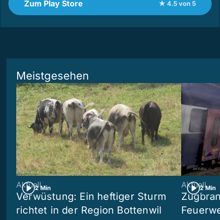
Zum Play Store
★ 4.5 von 5
Meistgesehen
Aktuell
Aktuell
2 Min
2 Min
Verwüstung: Ein heftiger Sturm
Zugbran
richtet in der Region Bottenwil
Feuerwe