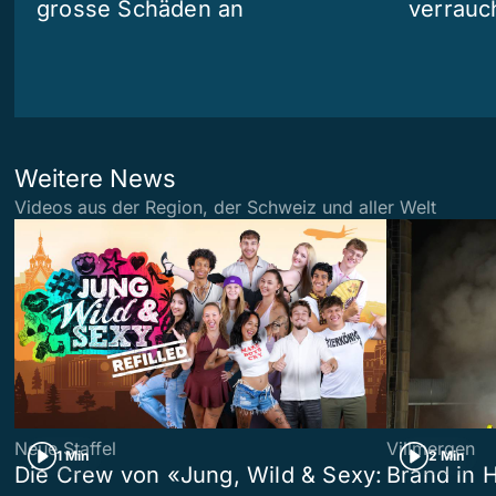
grosse Schäden an
verrauc
Weitere News
Videos aus der Region, der Schweiz und aller Welt
Neue Staffel
Villmergen
1 Min
2 Min
Die Crew von «Jung, Wild & Sexy:
Brand in 