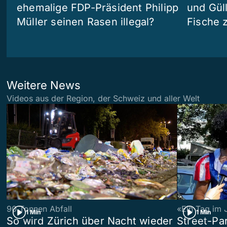
ehemalige FDP-Präsident Philipp
und Güll
Müller seinen Rasen illegal?
Fische 
Weitere News
Videos aus der Region, der Schweiz und aller Welt
90 Tonnen Abfall
«Ein Tag im 
1 Min
1 Min
So wird Zürich über Nacht wieder
Street-P