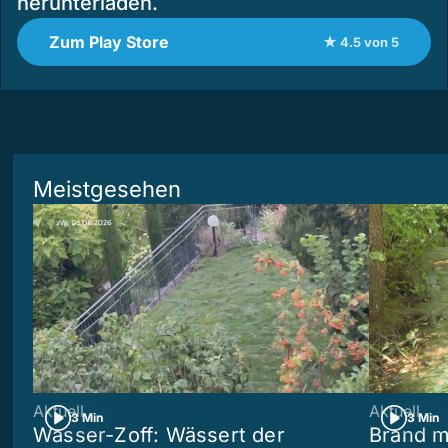
herunterladen.
Zum Play Store
★ 4.5 von 5
Meistgesehen
Aktuell
Aktuell
3 Min
3 Min
Wasser-Zoff: Wässert der
Brand m