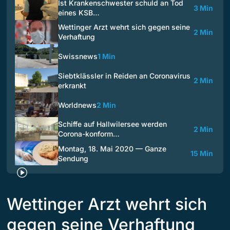
Ist Krankenschwester schuld an Tod
3 Min
eines KSB…
Wettinger Arzt wehrt sich gegen seine
2 Min
Verhaftung
Swissnews
1 Min
Siebtklässler in Reiden an Coronavirus
2 Min
erkrankt
Worldnews
2 Min
Schiffe auf Hallwilersee werden
2 Min
Corona-konform…
Montag, 18. Mai 2020 — Ganze
15 Min
Sendung
Wettinger Arzt wehrt sich
gegen seine Verhaftung