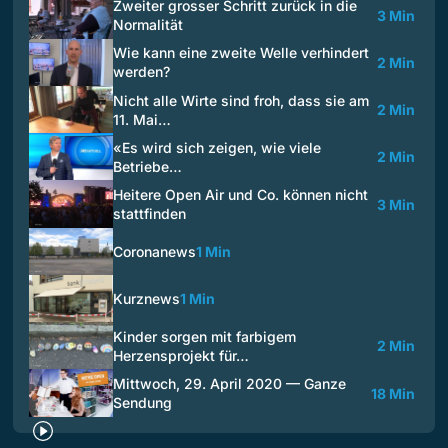
Zweiter grosser Schritt zurück in die
3 Min
Normalität
Wie kann eine zweite Welle verhindert
2 Min
werden?
Nicht alle Wirte sind froh, dass sie am
2 Min
11. Mai…
«Es wird sich zeigen, wie viele
2 Min
Betriebe…
Heitere Open Air und Co. können nicht
3 Min
stattfinden
Coronanews
1 Min
Kurznews
1 Min
Kinder sorgen mit farbigem
2 Min
Herzensprojekt für…
Mittwoch, 29. April 2020 — Ganze
18 Min
Sendung