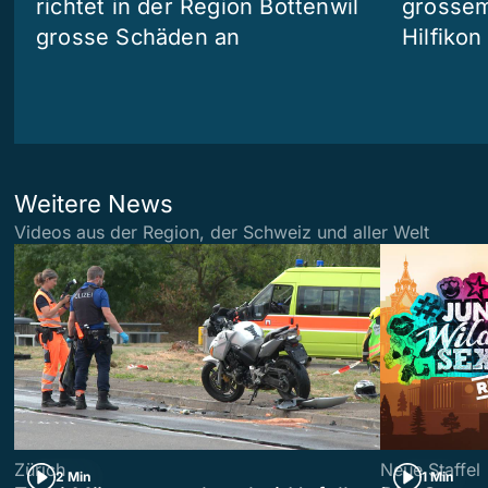
richtet in der Region Bottenwil
grossem
grosse Schäden an
Hilfikon
Weitere News
Videos aus der Region, der Schweiz und aller Welt
Zürich
Neue Staffel
2 Min
1 Min