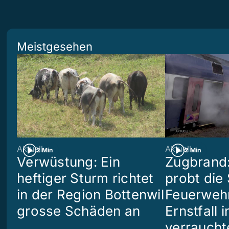
Meistgesehen
Aktuell
Aktuell
2 Min
2 Min
Verwüstung: Ein
Zugbrand:
heftiger Sturm richtet
probt die
in der Region Bottenwil
Feuerweh
grosse Schäden an
Ernstfall 
verraucht