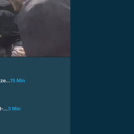
anze…
15 Min
tt-…
3 Min