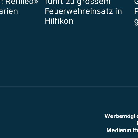
: Refilled»
führt zu grossem
arien
Feuerwehreinsatz in
P
Hilfikon
Werbemögli
Medienmitt