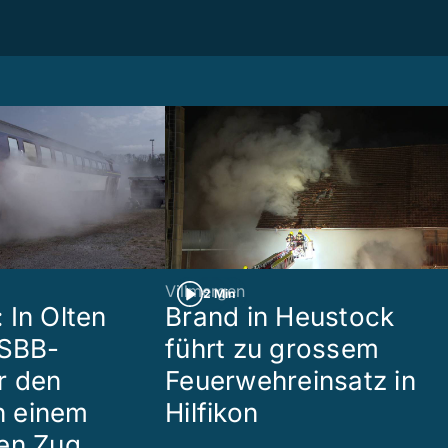
Villmergen
2 Min
 In Olten
Brand in Heustock
 SBB-
führt zu grossem
r den
Feuerwehreinsatz in
in einem
Hilfikon
en Zug