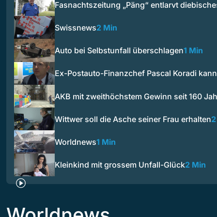
Fasnachtszeitung „Päng“ entlarvt diebisch
Swissnews
2 Min
Auto bei Selbstunfall überschlagen
1 Min
Ex-Postauto-Finanzchef Pascal Koradi kan
AKB mit zweithöchstem Gewinn seit 160 Ja
Wittwer soll die Asche seiner Frau erhalten
2
Worldnews
1 Min
Kleinkind mit grossem Unfall-Glück
2 Min
Worldnews