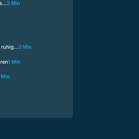
es…
2 Min
n ruhig…
2 Min
hren
1 Min
 Min