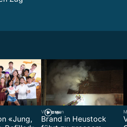
Villmergen
M
2 Min
on «Jung,
Brand in Heustock