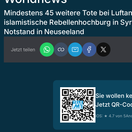
Mindestens 45 weitere Tote bei Luftang
islamistische Rebellenhochburg in Sy
Notstand in Neuseeland
Jetzt teilen
Sie wollen k
Jetzt QR-Co
iOS: ★ 4.7 von 5
And