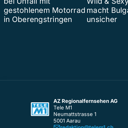
bei Unfall mit
Wild & Sexy
gestohlenem Motorrad
macht Bulg
in Oberengstringen
unsicher
AZ Regionalfernsehen AG
Tele M1
Neumattstrasse 1
5001 Aarau
redaktion@telem1.ch