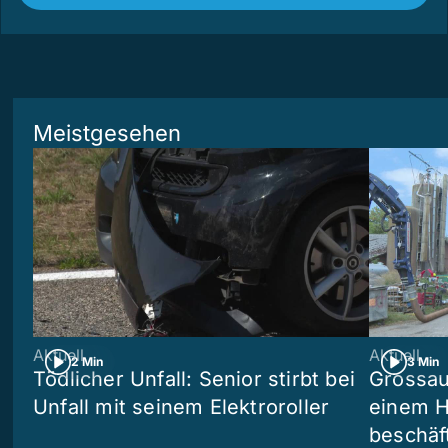
Meistgesehen
Aktuell
Aktuell
2 Min
3 Min
Tödlicher Unfall: Senior stirbt bei
Grossau
Unfall mit seinem Elektroroller
einem H
beschäf