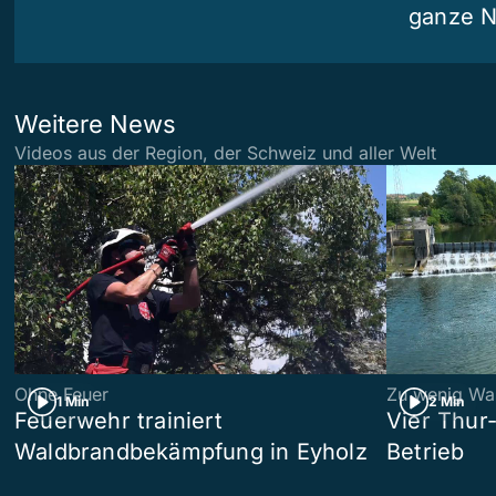
ganze N
Weitere News
Videos aus der Region, der Schweiz und aller Welt
Ohne Feuer
Zu wenig Wa
1 Min
2 Min
Feuerwehr trainiert
Vier Thur
Waldbrandbekämpfung in Eyholz
Betrieb