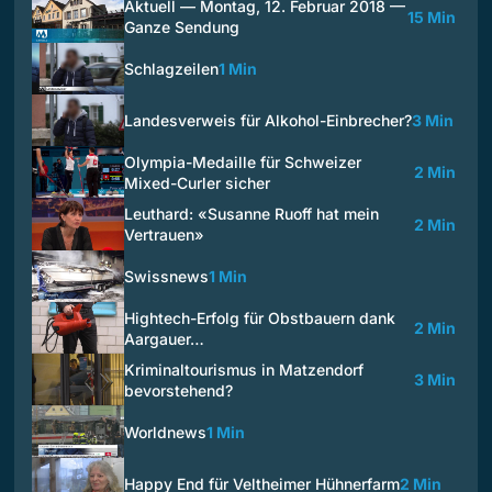
Aktuell — Montag, 12. Februar 2018 —
15 Min
Ganze Sendung
Schlagzeilen
1 Min
Landesverweis für Alkohol-Einbrecher?
3 Min
Olympia-Medaille für Schweizer
2 Min
Mixed-Curler sicher
Leuthard: «Susanne Ruoff hat mein
2 Min
Vertrauen»
Swissnews
1 Min
Hightech-Erfolg für Obstbauern dank
2 Min
Aargauer…
Kriminaltourismus in Matzendorf
3 Min
bevorstehend?
Worldnews
1 Min
Happy End für Veltheimer Hühnerfarm
2 Min