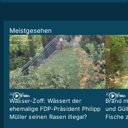
Meistgesehen
Aktuell
Aktuell
3 Min
3 Min
Wasser-Zoff: Wässert der
Brand m
ehemalige FDP-Präsident Philipp
und Güll
Müller seinen Rasen illegal?
Fische 