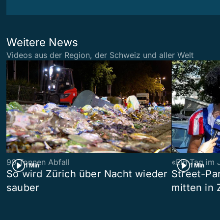
Weitere News
Videos aus der Region, der Schweiz und aller Welt
90 Tonnen Abfall
«Ein Tag im 
1 Min
1 Min
So wird Zürich über Nacht wieder
Street-P
sauber
mitten in 