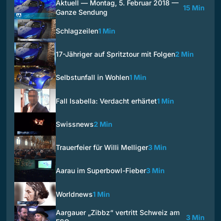
Aktuell — Montag, 5. Februar 2018 —
15 Min
Ganze Sendung
Schlagzeilen
1 Min
17-Jähriger auf Spritztour mit Folgen
2 Min
Selbstunfall in Wohlen
1 Min
Fall Isabella: Verdacht erhärtet
1 Min
Swissnews
2 Min
Trauerfeier für Willi Melliger
3 Min
Aarau im Superbowl-Fieber
3 Min
Worldnews
1 Min
Aargauer „Zibbz“ vertritt Schweiz am
3 Min