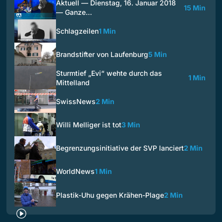
Aktuell — Dienstag, 16. Januar 2018
15 Min
— Ganze…
Schlagzeilen
1 Min
Brandstifter von Laufenburg
5 Min
Sturmtief „Evi“ wehte durch das
1 Min
Mittelland
SwissNews
2 Min
Willi Melliger ist tot
3 Min
Begrenzungsinitiative der SVP lanciert
2 Min
WorldNews
1 Min
Plastik-Uhu gegen Krähen-Plage
2 Min