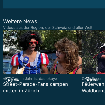
Weitere News
Videos aus der Region, der Schweiz und aller Welt
«Ein Tag im Jahr ist das okay»
Ohne Feuer
1 Min
1 Min
Street-Parade-Fans campen
Feuerwehr 
mitten in Zürich
Waldbrand