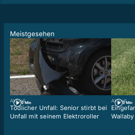
Meistgesehen
Aktuell
Aktuell
2 Min
2 Min
Tödlicher Unfall: Senior stirbt bei
Eingefa
Unfall mit seinem Elektroroller
Wallaby