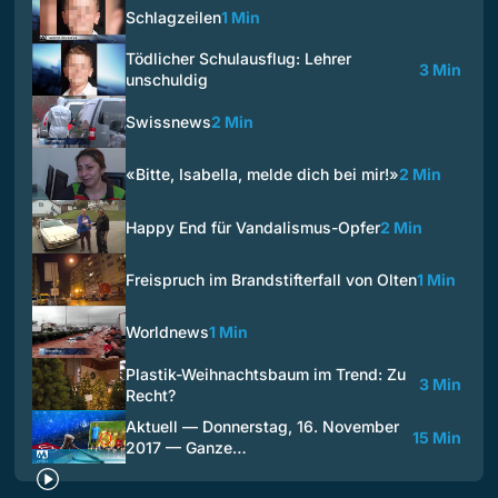
Schlagzeilen
1 Min
Tödlicher Schulausflug: Lehrer
3 Min
unschuldig
Swissnews
2 Min
«Bitte, Isabella, melde dich bei mir!»
2 Min
Happy End für Vandalismus-Opfer
2 Min
Freispruch im Brandstifterfall von Olten
1 Min
Worldnews
1 Min
Plastik-Weihnachtsbaum im Trend: Zu
3 Min
Recht?
Aktuell — Donnerstag, 16. November
15 Min
2017 — Ganze…