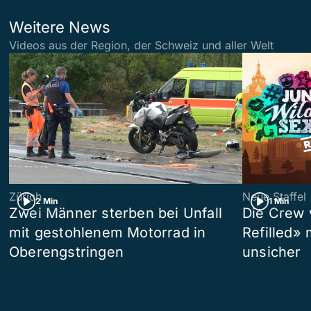
Weitere News
Videos aus der Region, der Schweiz und aller Welt
Zürich
Neue Staffel
2 Min
1 Min
Zwei Männer sterben bei Unfall
Die Crew 
mit gestohlenem Motorrad in
Refilled»
Oberengstringen
unsicher