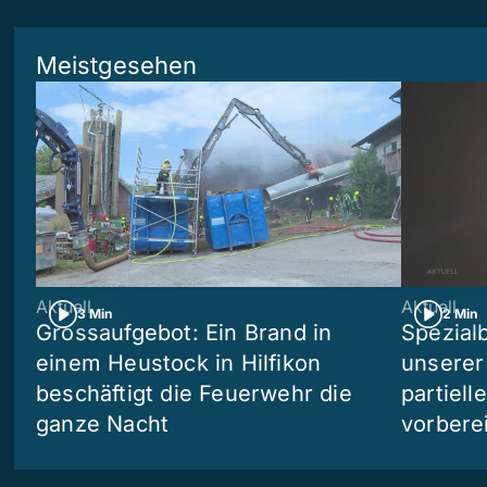
Meistgesehen
Aktuell
Aktuell
3 Min
2 Min
Grossaufgebot: Ein Brand in
Spezialb
einem Heustock in Hilfikon
unserer
beschäftigt die Feuerwehr die
partiell
ganze Nacht
vorberei