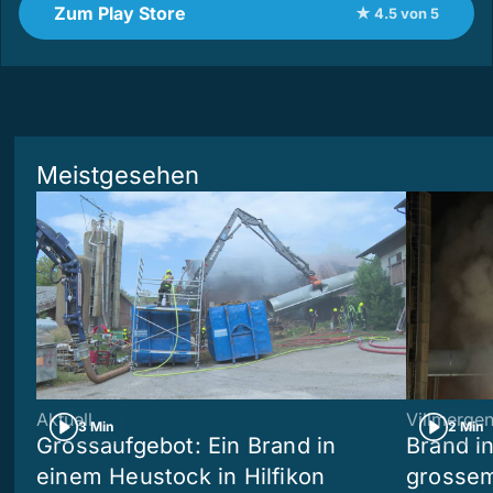
Zum Play Store
★ 4.5 von 5
Meistgesehen
Aktuell
Villmerge
3 Min
2 Min
Grossaufgebot: Ein Brand in
Brand i
einem Heustock in Hilfikon
grossem