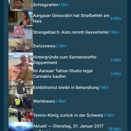
Schlagzeilen
1 Min
Aargauer Grossrätin hat Strafbefehl am
3 Min
Hals
Strengelbach: Auto rammt Gasverteiler
1 Min
Swissnews
2 Min
Hintergründe zum Sarmenstorfer
3 Min
Doppelmord
Im Aarauer Tattoo-Studio legal
3 Min
Cannabis kaufen
Exhibitionist bleibt in Behandlung
1 Min
Worldnews
2 Min
Tennis-König zurück in der Schweiz
3 Min
Aktuell — Dienstag, 31. Januar 2017
16 Min