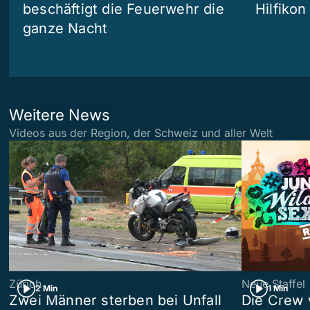
beschäftigt die Feuerwehr die
Hilfikon
ganze Nacht
Weitere News
Videos aus der Region, der Schweiz und aller Welt
Zürich
Neue Staffel
2 Min
1 Min
Zwei Männer sterben bei Unfall
Die Crew 