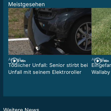
Meistgesehen
Aktuell
Aktuell
2 Min
2 Min
Tödlicher Unfall: Senior stirbt bei
Eingefa
Unfall mit seinem Elektroroller
Wallaby
Weitere News