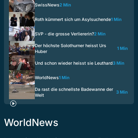
SwissNews
2 Min
Roth kümmert sich um Asylsuchende
1 Min
SVP - die grosse Verliererin?
2 Min
Der höchste Solothurner heisst Urs
1 Min
Huber
Und schon wieder heisst sie Leuthard
3 Min
WorldNews
1 Min
Da rast die schnellste Badewanne der
3 Min
Welt
WorldNews