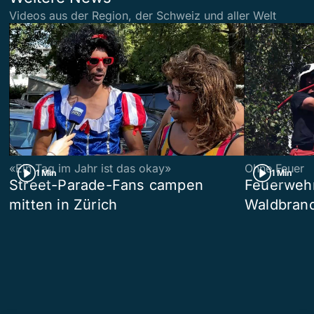
Videos aus der Region, der Schweiz und aller Welt
«Ein Tag im Jahr ist das okay»
Ohne Feuer
1 Min
1 Min
Street-Parade-Fans campen
Feuerwehr 
mitten in Zürich
Waldbrand