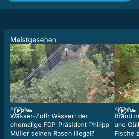
Meistgesehen
Aktuell
Aktuell
3 Min
3 Min
Wasser-Zoff: Wässert der
Brand m
ehemalige FDP-Präsident Philipp
und Güll
Müller seinen Rasen illegal?
Fische 