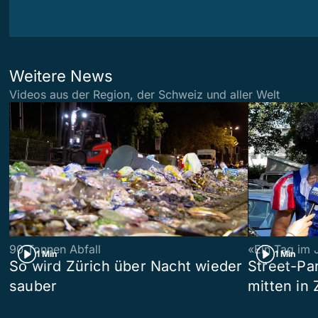
Weitere News
Videos aus der Region, der Schweiz und aller Welt
90 Tonnen Abfall
«Ein Tag im 
1 Min
1 Min
So wird Zürich über Nacht wieder
Street-P
sauber
mitten in 