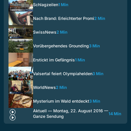
Schlagzeilen
1 Min
Nach Brand: Erleichterter Promi
2 Min
SwissNews
2 Min
Vorübergehendes Grounding
3 Min
Erstickt im Gefängnis
1 Min
Valsertal feiert Olympiahelden
3 Min
WorldNews
2 Min
Mysterium im Wald entdeckt
3 Min
Aktuell — Montag, 22. August 2016 —
14 Min
Ganze Sendung