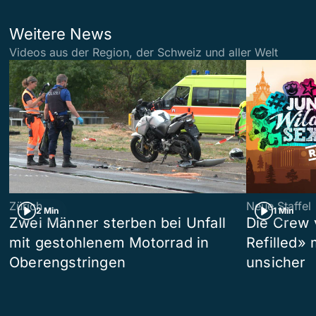
Weitere News
Videos aus der Region, der Schweiz und aller Welt
Zürich
Neue Staffel
2 Min
1 Min
Zwei Männer sterben bei Unfall
Die Crew 
mit gestohlenem Motorrad in
Refilled»
Oberengstringen
unsicher