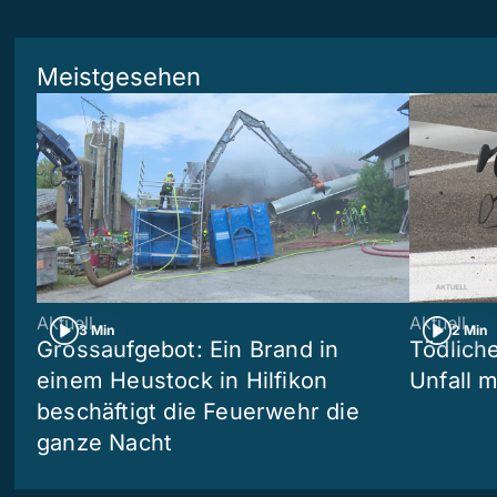
Meistgesehen
Aktuell
Aktuell
3 Min
2 Min
Grossaufgebot: Ein Brand in
Tödliche
einem Heustock in Hilfikon
Unfall m
beschäftigt die Feuerwehr die
ganze Nacht