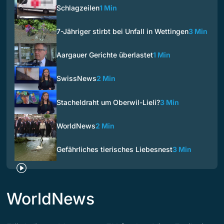
Schlagzeilen
1 Min
7-Jähriger stirbt bei Unfall in Wettingen
3 Min
Aargauer Gerichte überlastet
1 Min
SwissNews
2 Min
Stacheldraht um Oberwil-Lieli?
3 Min
WorldNews
2 Min
Gefährliches tierisches Liebesnest
3 Min
WorldNews