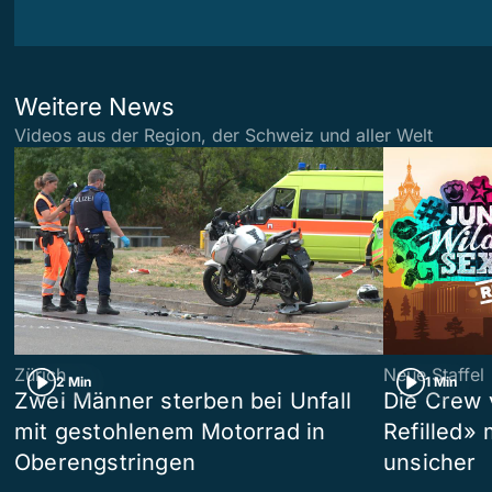
Weitere News
Videos aus der Region, der Schweiz und aller Welt
Zürich
Neue Staffel
2 Min
1 Min
Zwei Männer sterben bei Unfall
Die Crew 
mit gestohlenem Motorrad in
Refilled»
Oberengstringen
unsicher