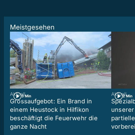
Meistgesehen
Aktuell
Aktuell
3 Min
2 Min
Grossaufgebot: Ein Brand in
Spezialb
einem Heustock in Hilfikon
unserer
beschäftigt die Feuerwehr die
partiell
ganze Nacht
vorberei