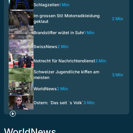
Schlagzeilen
1 Min
Im grossen Stil Motorradkleidung
2 Min
geklaut
Brandstifter wütet in Suhr
1 Min
SwissNews
2 Min
Notrecht für Nachrichtendienst
3 Min
Schweizer Jugendliche kiffen am
3 Min
meisten
WorldNews
2 Min
Ostern: `Das seit `s Volk`
3 Min
WorldNews