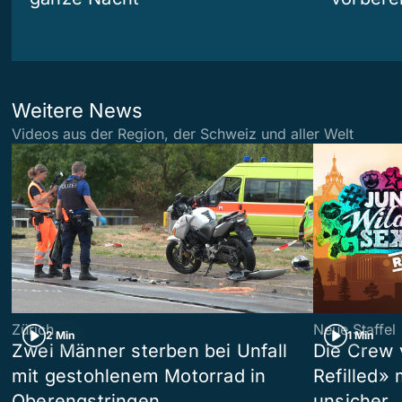
Weitere News
Videos aus der Region, der Schweiz und aller Welt
Zürich
Neue Staffel
2 Min
1 Min
Zwei Männer sterben bei Unfall
Die Crew 
mit gestohlenem Motorrad in
Refilled»
Oberengstringen
unsicher