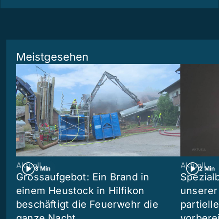
Meistgesehen
Aktuell
Aktuell
3 Min
2 Min
Grossaufgebot: Ein Brand in
Spezialb
einem Heustock in Hilfikon
unserer
beschäftigt die Feuerwehr die
partiell
ganze Nacht
vorberei