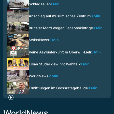
Schlagzeilen
1 Min
Anschlag auf muslimisches Zentrum
3 Min
Brutaler Mord wegen Facebookintrige
3 Min
SwissNews
2 Min
Keine Asylunterkunft in Oberwil-Lieli
3 Min
Lilian Studer gewinnt Wahltalk
1 Min
WorldNews
2 Min
Ermittlungen im Grossratsgebäude
3 Min
WorldNews