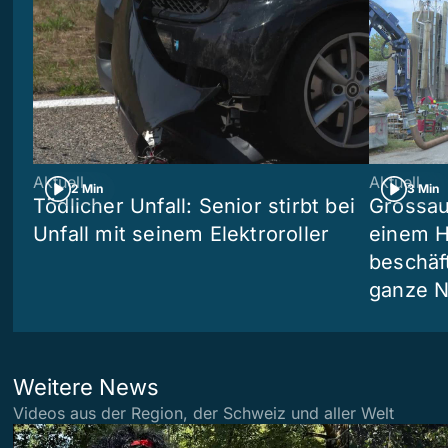
Aktuell
Aktuell
2 Min
3 Min
Tödlicher Unfall: Senior stirbt bei
Grossau
Unfall mit seinem Elektroroller
einem H
beschäf
ganze N
Weitere News
Videos aus der Region, der Schweiz und aller Welt