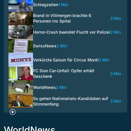
Schlagzeilen
1 Min
Brand in Villmergen brachte 6
3 Min
Personen ins Spital
Horror-Crash beendet Flucht vor Polizei
2 Min
SwissNews
2 Min
Verkürzte Saison für Circus Monti
3 Min
FC Sion Car-Unfall: Opfer erhält
3 Min
Geschenk
WorldNews
2 Min
So gehen Nationalrats-Kandidaten auf
3 Min
Stimmenfang
WorldNews