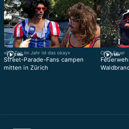
«Ein Tag im Jahr ist das okay»
Ohne Feuer
1 Min
1 Min
Street-Parade-Fans campen
Feuerwehr 
mitten in Zürich
Waldbrand