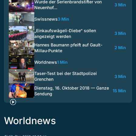
Wurde der Serienbrandstifter von
3 Min
Neuenhof…
Swissnews
3 Min
„Einkaufswägeli-Diebe“ sollen
3 Min
angezeigt werden
Hannes Baumann pfeift auf Gault-
2 Min
Millau-Punkte
Worldnews
1 Min
Taser-Test bei der Stadtpolizei
3 Min
Grenchen
Dienstag, 16. Oktober 2018 — Ganze
15 Min
Sendung
Worldnews