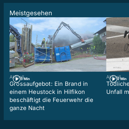
Meistgesehen
Aktuell
Aktuell
3 Min
2 Min
Grossaufgebot: Ein Brand in
Tödliche
einem Heustock in Hilfikon
Unfall m
beschäftigt die Feuerwehr die
ganze Nacht