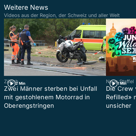
Weitere News
Videos aus der Region, der Schweiz und aller Welt
Zürich
Neue Staffel
2 Min
1 Min
Zwei Männer sterben bei Unfall
Die Crew 
mit gestohlenem Motorrad in
Refilled»
Oberengstringen
unsicher