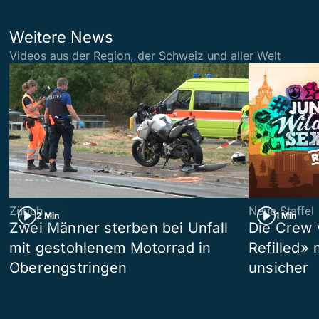
Weitere News
Videos aus der Region, der Schweiz und aller Welt
Zürich
Neue Staffel
2 Min
1 Min
Zwei Männer sterben bei Unfall
Die Crew 
mit gestohlenem Motorrad in
Refilled»
Oberengstringen
unsicher