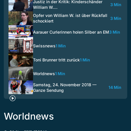
Justiz in der Kritik: Kinderschänder
3 Min
William W.…
Opfer von William W. ist über Rückfall
3 Min
schockiert
Aarauer Curlerinnen holen Silber an EM
3 Min
Swissnews
1 Min
Toni Brunner tritt zurück
1 Min
Worldnews
1 Min
Samstag, 24. November 2018 —
14 Min
Ganze Sendung
Worldnews