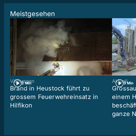
Meistgesehen
Villmergen
Aktuell
2 Min
3 Min
Brand in Heustock führt zu
Grossau
grossem Feuerwehreinsatz in
einem H
Hilfikon
beschäf
ganze N