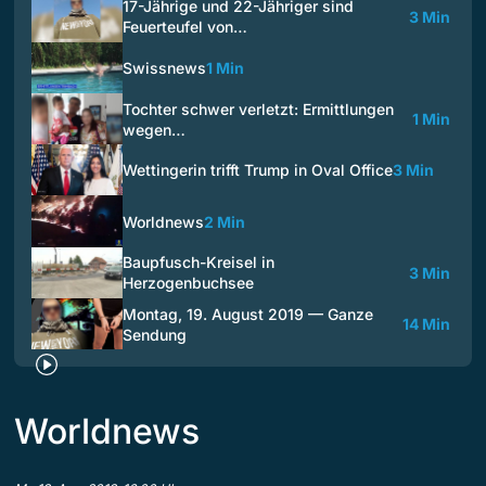
17-Jährige und 22-Jähriger sind
3 Min
Feuerteufel von…
Swissnews
1 Min
Tochter schwer verletzt: Ermittlungen
1 Min
wegen…
Wettingerin trifft Trump in Oval Office
3 Min
Worldnews
2 Min
Baupfusch-Kreisel in
3 Min
Herzogenbuchsee
Montag, 19. August 2019 — Ganze
14 Min
Sendung
Worldnews