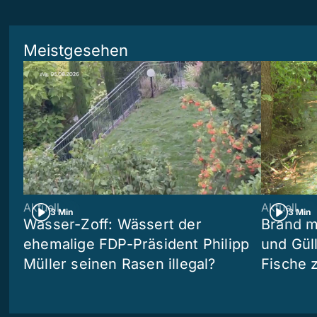
Meistgesehen
Aktuell
Aktuell
3 Min
3 Min
Wasser-Zoff: Wässert der
Brand m
ehemalige FDP-Präsident Philipp
und Güll
Müller seinen Rasen illegal?
Fische 