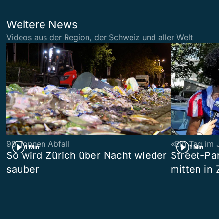
Weitere News
Videos aus der Region, der Schweiz und aller Welt
90 Tonnen Abfall
«Ein Tag im 
1 Min
1 Min
So wird Zürich über Nacht wieder
Street-P
sauber
mitten in 