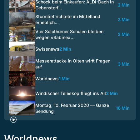
Schock beim Einkaufen: ALDI-Dach in
2 Min
Gebenstorf…
Sturmtief richtete im Mittelland
3 Min
erheblich…
Vier Solothurner Schulen bleiben
2 Min
wegen «Sabine»…
Swissnews
2 Min
Messerattacke in Olten wirft Fragen
3 Min
auf
Worldnews
1 Min
Windischer Teleskop fliegt ins All
2 Min
Montag, 10. Februar 2020 — Ganze
16 Min
Sendung
Worldnews