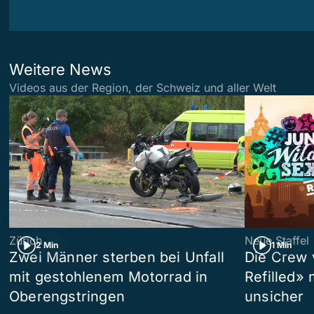
Weitere News
Videos aus der Region, der Schweiz und aller Welt
Zürich
Neue Staffel
2 Min
1 Min
Zwei Männer sterben bei Unfall
Die Crew 
mit gestohlenem Motorrad in
Refilled»
Oberengstringen
unsicher