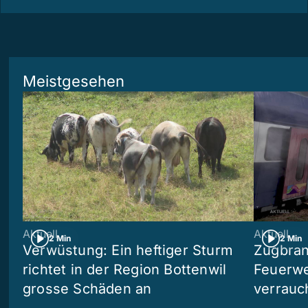
Meistgesehen
Aktuell
Aktuell
2 Min
2 Min
Verwüstung: Ein heftiger Sturm
Zugbran
richtet in der Region Bottenwil
Feuerwe
grosse Schäden an
verrauc