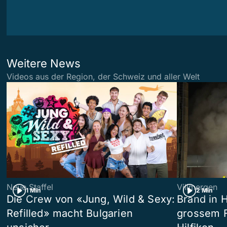
Weitere News
Videos aus der Region, der Schweiz und aller Welt
Neue Staffel
Villmergen
1 Min
2 Min
Die Crew von «Jung, Wild & Sexy:
Brand in 
Refilled» macht Bulgarien
grossem F