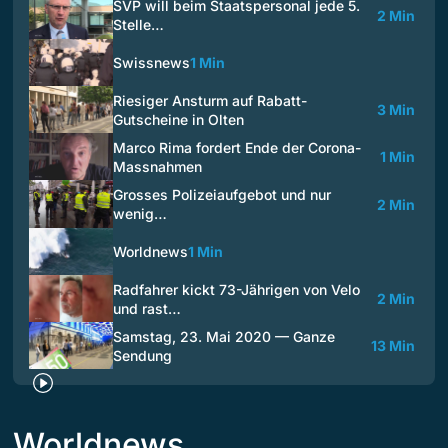
SVP will beim Staatspersonal jede 5.
2 Min
Stelle…
Swissnews
1 Min
Riesiger Ansturm auf Rabatt-
3 Min
Gutscheine in Olten
Marco Rima fordert Ende der Corona-
1 Min
Massnahmen
Grosses Polizeiaufgebot und nur
2 Min
wenig…
Worldnews
1 Min
Radfahrer kickt 73-Jährigen von Velo
2 Min
und rast…
Samstag, 23. Mai 2020 — Ganze
13 Min
Sendung
Worldnews