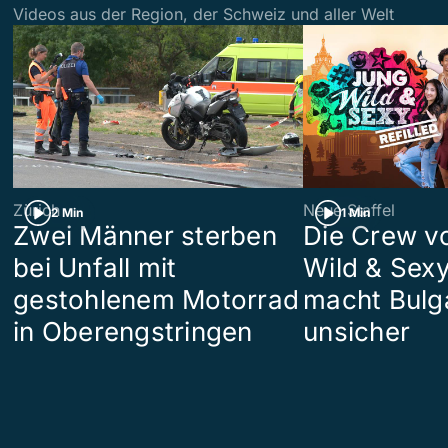
Videos aus der Region, der Schweiz und aller Welt
Zürich
Neue Staffel
2 Min
1 Min
Zwei Männer sterben
Die Crew v
bei Unfall mit
Wild & Sexy
gestohlenem Motorrad
macht Bulg
in Oberengstringen
unsicher