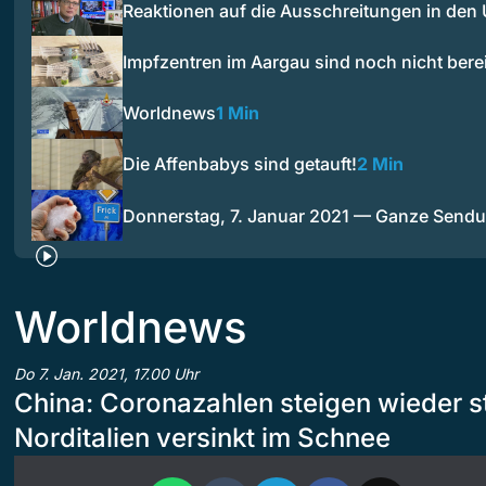
Reaktionen auf die Ausschreitungen in den
Impfzentren im Aargau sind noch nicht bere
Worldnews
1 Min
Die Affenbabys sind getauft!
2 Min
Donnerstag, 7. Januar 2021 — Ganze Send
Worldnews
Do 7. Jan. 2021, 17.00 Uhr
China: Coronazahlen steigen wieder st
Norditalien versinkt im Schnee