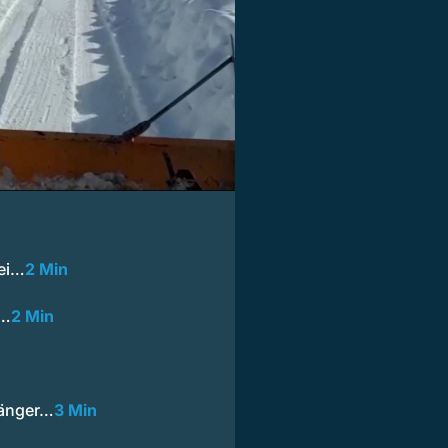
bei…
2 Min
o…
2 Min
hänger…
3 Min