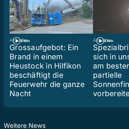
Aktuell
Aktuell
3 Min
2 Min
Grossaufgebot: Ein
Spezialbri
Brand in einem
sich in u
Heustock in Hilfikon
am besten
beschäftigt die
partielle
Feuerwehr die ganze
Sonnenfin
Nacht
vorbereit
Weitere News