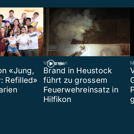
Villmergen
M
2 Min
on «Jung,
Brand in Heustock
: Refilled»
führt zu grossem
arien
Feuerwehreinsatz in
P
Hilfikon