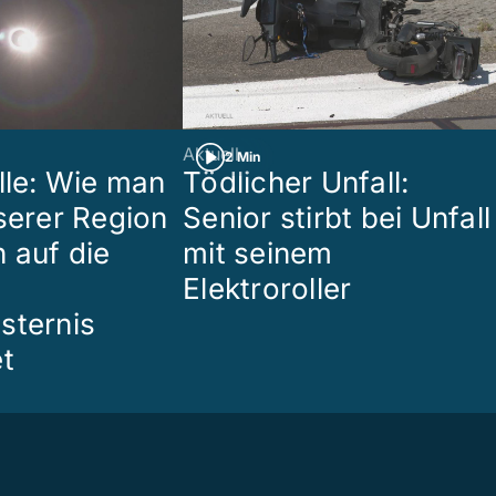
Aktuell
2 Min
lle: Wie man
Tödlicher Unfall:
nserer Region
Senior stirbt bei Unfall
 auf die
mit seinem
Elektroroller
sternis
et