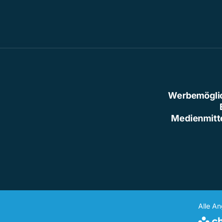
Werbemögli
Medienmitt
Alle A