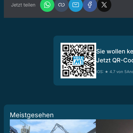
Jetzt teilen
Sie wollen k
Jetzt QR-Co
iOS: ★ 4.7 von 5
And
Meistgesehen