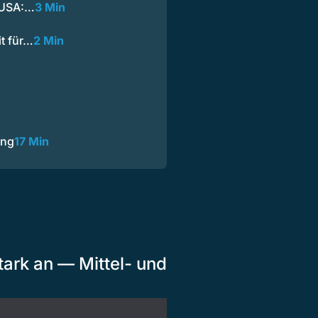
 USA:…
3 Min
it für…
2 Min
ung
17 Min
ark an — Mittel- und